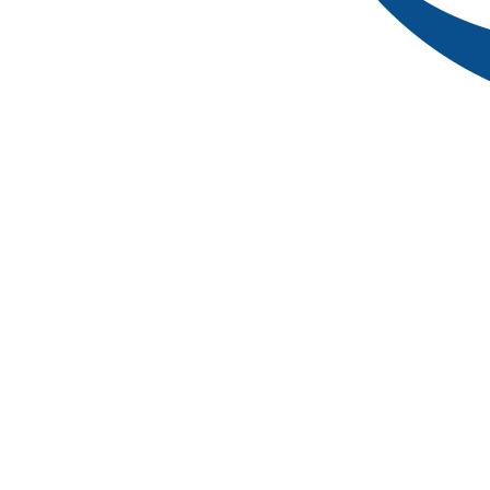
公司
榮
服務(w
聯