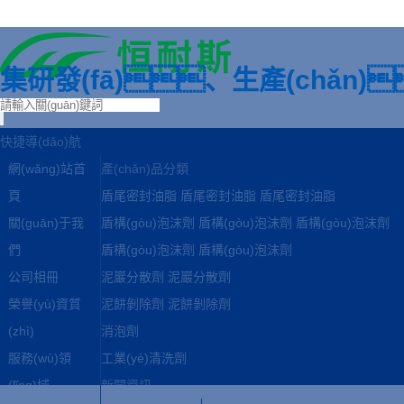
集研發(fā)、生產(chǎn
快捷導(dǎo)航
網(wǎng)站首
產(chǎn)品分類
頁
盾尾密封油脂
盾尾密封油脂
盾尾密封油脂
關(guān)于我
盾構(gòu)泡沫劑
盾構(gòu)泡沫劑
盾構(gòu)泡沫劑
們
盾構(gòu)泡沫劑
盾構(gòu)泡沫劑
公司相冊
泥巖分散劑
泥巖分散劑
榮譽(yù)資質
泥餅剝除劑
泥餅剝除劑
(zhì)
消泡劑
服務(wù)領
工業(yè)清洗劑
(lǐng)域
新聞資訊