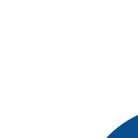
您好，歡迎訪問廣東新恒泰科技有限公司官網(wǎng)！
網(wǎng)站首頁
關(guān)于我們
阿里店鋪
公司簡介
榮譽(yù)資質(zhì)
公司相冊
產(chǎn)品展示
盾尾密封油脂
盾構(gòu)泡沫劑
泥巖分散劑
泥餅剝除劑
消泡劑
工業(yè)清洗劑
服務(wù)領(lǐng)域
軌道交通領(lǐng)域
建筑材料領(lǐng)域
化工領(lǐng)域
工程及工程設(shè)計(jì)
新聞資訊
公司新聞
行業(yè)資訊
常見問題
在線留言