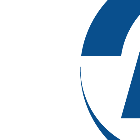
手機(jī)官網(wǎng)
聯(lián)系我們
網(wǎng)站地圖
XML