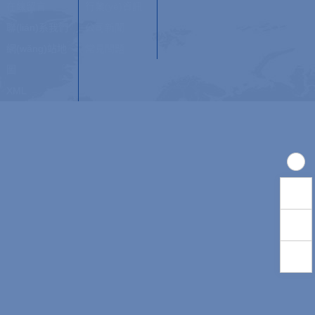
在線留言
行業(yè)資訊
聯(lián)系我們
公司新聞
網(wǎng)站地
常見問題
圖
XML