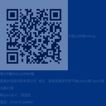
手機(jī)官網(wǎng)
粵ICP備2021169964號
廣東新恒泰科技有限公司 地址：廣東省東莞市常平鎮(zhèn)橋?yàn)r南
北路42號
聯(lián)系人：張苗苗
電話：0769-81188867