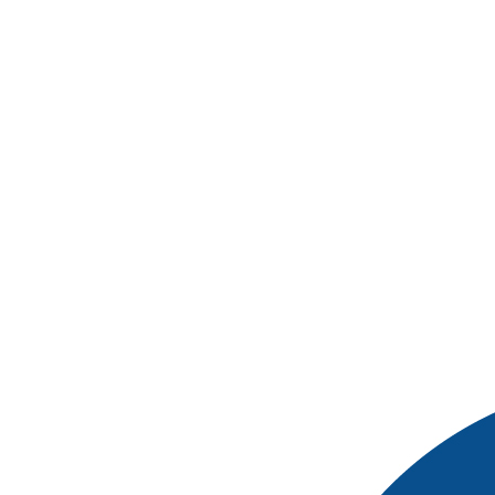
您好，歡迎訪問(wèn)廣東新恒泰科技有限公司官網(wǎng)！
網(wǎng)站首頁(yè)
關(guān)于我們
阿里店鋪
公司簡(jiǎn)介
榮譽(yù)資質(zhì)
公司相冊(cè)
產(chǎn)品展示
盾尾密封油脂
盾構(gòu)泡沫劑
泥巖分散劑
泥餅剝除劑
消泡劑
工業(yè)清洗劑
服務(wù)領(lǐng)域
軌道交通領(lǐng)域
建筑材料領(lǐng)域
化工領(lǐng)域
工程及工程設(shè)計(jì)
新聞資訊
公司新聞
行業(yè)資訊
常見(jiàn)問(wèn)題
在線留言