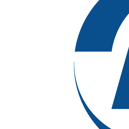
手機(jī)官網(wǎng)
聯(lián)系我們
網(wǎng)站地圖
XML