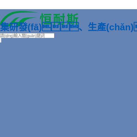
集研發(fā)、生產(chǎ