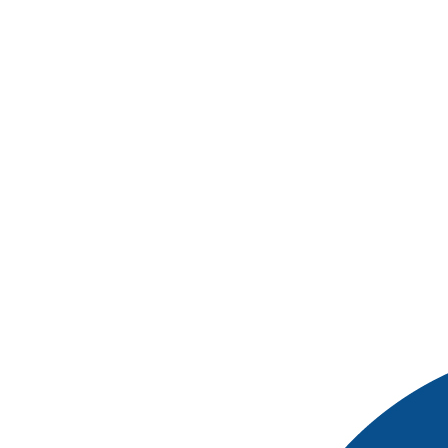
您好，歡迎訪問廣東新恒泰科技有限公司官網(wǎng)！
網(wǎng)站首頁(yè)
關(guān)于我們
阿里店鋪
公司簡(jiǎn)介
榮譽(yù)資質(zhì)
公司相冊(cè)
產(chǎn)品展示
盾尾密封油脂
盾構(gòu)泡沫劑
泥巖分散劑
泥餅剝除劑
消泡劑
工業(yè)清洗劑
服務(wù)領(lǐng)域
軌道交通領(lǐng)域
建筑材料領(lǐng)域
化工領(lǐng)域
工程及工程設(shè)計(jì)
新聞資訊
公司新聞
行業(yè)資訊
常見問題
在線留言