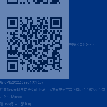
手機(jī)官網(wǎng)
粵ICP備2021169964號(hào)
廣東新恒泰科技有限公司 地址：廣東省東莞市常平鎮(zhèn)橋?yàn)r南
北路42號(hào)
聯(lián)系人：張苗苗