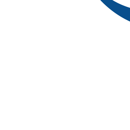
盾尾密封油脂
盾構(gòu)泡沫劑
泥巖分散劑
泥餅剝除劑
消泡劑
工業(yè)清洗劑