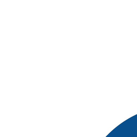
您好，歡迎訪問廣東新恒泰科技有限公司官網(wǎng)！
網(wǎng)站首頁
關(guān)于我們
阿里店鋪
公司簡介
榮譽(yù)資質(zhì)
公司相冊
產(chǎn)品展示
盾尾密封油脂
盾構(gòu)泡沫劑
泥巖分散劑
泥餅剝除劑
消泡劑
工業(yè)清洗劑
服務(wù)領(lǐng)域
軌道交通領(lǐng)域
建筑材料領(lǐng)域
化工領(lǐng)域
工程及工程設(shè)計(jì)
新聞資訊
公司新聞
行業(yè)資訊
常見問題
在線留言