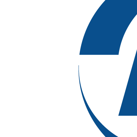
手機(jī)官網(wǎng)
聯(lián)系我們
網(wǎng)站地圖
XML