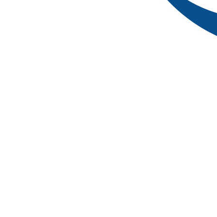
盾尾密封油脂
盾構(gòu)泡沫劑
泥巖分散劑
泥餅剝除劑
消泡劑
工業(yè)清洗劑