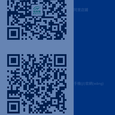
阿里店鋪
手機(jī)官網(wǎng)