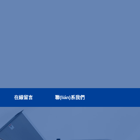
在線留言
聯(lián)系我們