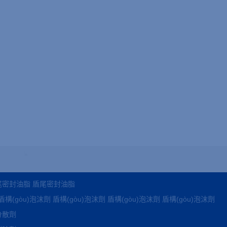
尾密封油脂
盾尾密封油脂
盾構(gòu)泡沫劑
盾構(gòu)泡沫劑
盾構(gòu)泡沫劑
盾構(gòu)泡沫劑
分散劑