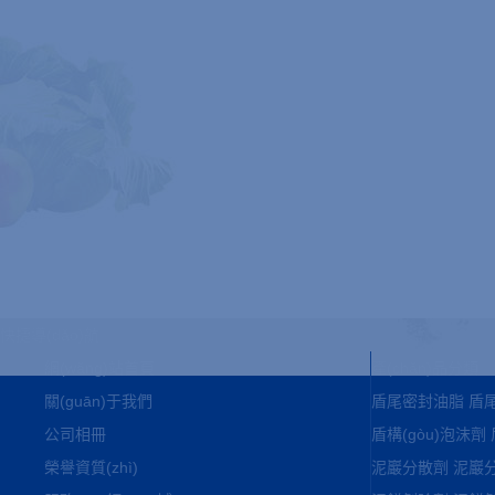
消泡劑
快捷導(dǎo)航
網(wǎng)站首頁
產(chǎn)品分類
關(guān)于我們
盾尾密封油脂
盾
公司相冊
盾構(gòu)泡沫劑
榮譽資質(zhì)
泥巖分散劑
泥巖