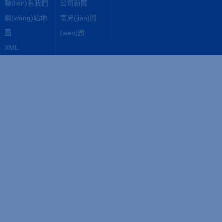
聯(lián)系我們
公司新聞
網(wǎng)站地
常見(jiàn)問
圖
(wèn)題
XML