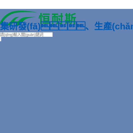
集研發(fā)、生產(ch