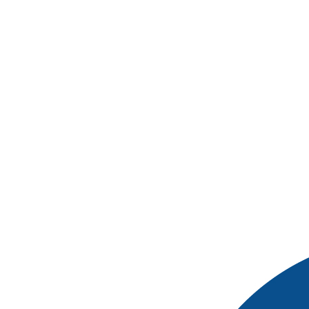
您好，歡迎訪問(wèn)廣東新恒泰科技有限公司官網(wǎng)！
網(wǎng)站首頁(yè)
關(guān)于我們
阿里店鋪
公司簡(jiǎn)介
榮譽(yù)資質(zhì)
公司相冊(cè)
產(chǎn)品展示
盾尾密封油脂
盾構(gòu)泡沫劑
泥巖分散劑
泥餅剝除劑
消泡劑
工業(yè)清洗劑
服務(wù)領(lǐng)域
軌道交通領(lǐng)域
建筑材料領(lǐng)域
化工領(lǐng)域
工程及工程設(shè)計(jì)
新聞資訊
公司新聞
行業(yè)資訊
常見(jiàn)問(wèn)題
在線留言